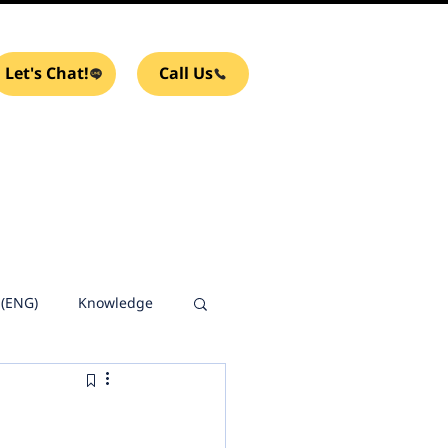
Let's Chat!
Call Us
 (ENG)
Knowledge