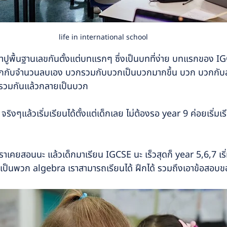
life in international school
ขาปูพื้นฐานเลขกันตั้งแต่บทแรกๆ ซึ่งเป็นบทที่ง่าย บทแรกของ IG
วกกับจํานวนลบเอง บวกรวมกับบวกเป็นบวกมากขึ้น บวก บวกกับลบ
ะรวมกันแล้วกลายเป็นบวก
 จริงๆแล้วเริ่มเรียนได้ตั้งแต่เด็กเลย ไม่ต้องรอ year 9 ค่อยเริ่มเร
เราเคยสอนนะ แล้วเด็กมาเรียน IGCSE นะ เร็วสุดก็ year 5,6,7 เริ
ี่เป็นพวก algebra เราสามารถเรียนได้ ฝึกได้ รวมถึงเอาข้อสอบ