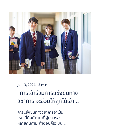
strong grasp of the
concept, needs exam
technique. A student can
correctly explain how
root hair cells work, why
aerobic respiration is
more efficient than
fermentation, or what
causes eutrophication in
a lake — and still walk
away from a graded
“Explain” question with
half the...
Jul 13, 2026
∙
3
min
"การเข้าร่วมการแข่งขันทาง
วิชาการ จะช่วยให้ลูกได้เข้า
เรียนในมหาวิทยาลัยชั้นนำ
การแข่งขันทางวชาการจำเป็น
จริง ๆหรือ?" “参加这些学
ไหม นี่คือคำถามที่ผู้ปกครอง
หลายคนถาม คำตอบคือ: มัน
术竞赛，真的能帮助孩子