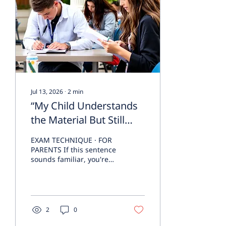
Jul 13, 2026
∙
2
min
“My Child Understands
the Material But Still
Loses Marks in IGCSE”
EXAM TECHNIQUE · FOR
— Here's how to get full
PARENTS If this sentence
sounds familiar, you're
marks
not imagining it, and it
isn't really about how
well your child knows the
subject. It's one of the
most common notes we
2
0
write after a session: