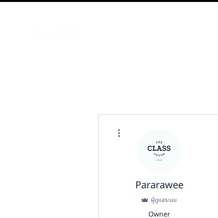
เดอะคลาสติวเตอร์
เกี่ย
ขั้นตอนดำเนินการอื่นๆ
Pararawee
ผู้ดูแลระบบ
Owner