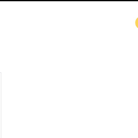
วกับเรา
คอร์สเรียน
ความสำเร็จ
⋮