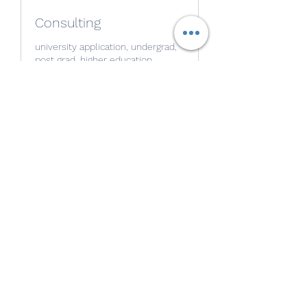
Consulting
university application, undergrad,
post grad, higher education
1 ชม.
จองเลย