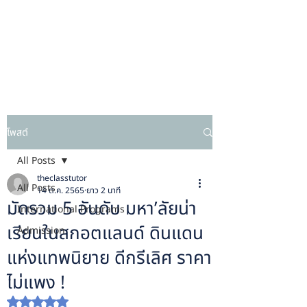
โพสต์
All Posts
theclasstutor
All Posts
14 ต.ค. 2565
ยาว 2 นาที
มัดรวม 5 อันดับ มหา’ลัยน่า
International Programs
เรียนในสกอตแลนด์ ดินแดน
Admission
แห่งแทพนิยาย ดีกรีเลิศ ราคา
ไม่แพง !
ได้รับ NaN เต็ม 5 ดาว