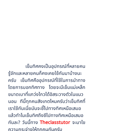
เข็มทิศคงเป็นอุปกรณ์ที่หลายคน
รู้จักและหลายคนก็คงเคยใช้กันมาบ้างนะ
ครับ เข็มทิศคืออุปกรณ์ที่ใช้ในการนำทาง
โดยการบอกทิศทาง โดยจะมีเข็มแม่เหล็ก
ขนาดเบาที่แกว่งไกวได้อิสระวางตัวในแนว
นอน ทีนี้ทุกคนสังเกตไหมครับว่าเข็มทิศที่
เราใช้กันเนี่ยมันจะชี้ไปทางทิศเหนือเสมอ 
แล้วทำไมเข็มทิศถึงชีไปทางทิศเหนือเสมอ
กันละ? วันนี้ทาง 
Theclasstutor
 จะมาไข
ความกระจ่างให้ทุกคนกันครับ