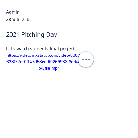
Admin
28 พ.ค. 2565
2021 Pitching Day
Let's watch students final projects 
https://video.wixstatic.com/video/0388aa_90
628f72d91147d58cadf0269933f6dd/480p/m
p4/file.mp4
ก่อนหน้า
ต่อไป
Teacher's Interview